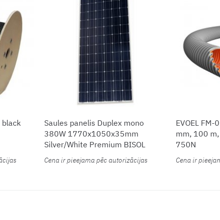
black
Saules panelis Duplex mono
EVOEL FM-0
380W 1770x1050x35mm
mm, 100 m, p
Silver/White Premium BISOL
750N
ācijas
Cena ir pieejama pēc autorizācijas
Cena ir pieeja