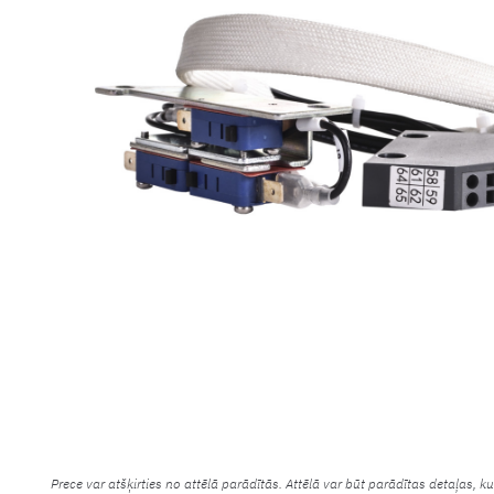
Prece var atšķirties no attēlā parādītās. Attēlā var būt parādītas detaļas, k