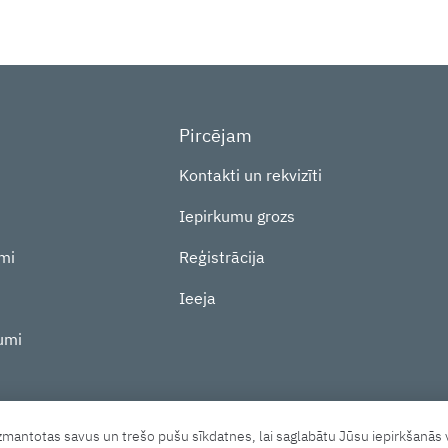
Pircējam
Kontakti un rekvizīti
Iepirkumu grozs
mi
Reģistrācija
Ieeja
umi
ntotas savus un trešo pušu sīkdatnes, lai saglabātu Jūsu iepirkšanās v