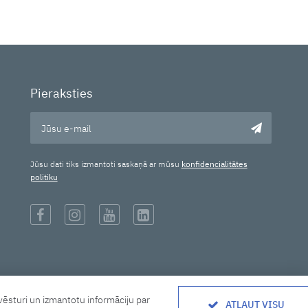
Pieraksties
Jūsu dati tiks izmantoti saskaņā ar mūsu
konfidencialitātes
politiku
ēsturi un izmantotu informāciju par
ATĻAUT VISU