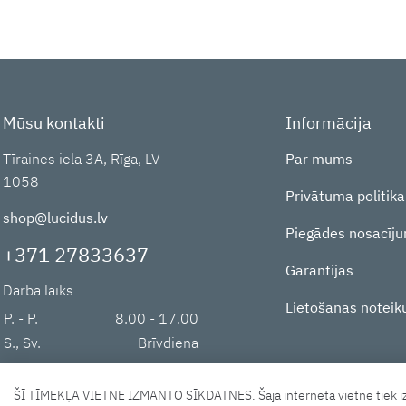
Mūsu kontakti
Informācija
Tīraines iela 3A, Rīga, LV-
Par mums
1058
Privātuma politika
shop@lucidus.lv
Piegādes nosacīju
+371 27833637
Garantijas
Darba laiks
Lietošanas noteik
P. - P.
8.00 - 17.00
S., Sv.
Brīvdiena
ŠĪ TĪMEKĻA VIETNE IZMANTO SĪKDATNES. Šajā interneta vietnē tiek izma