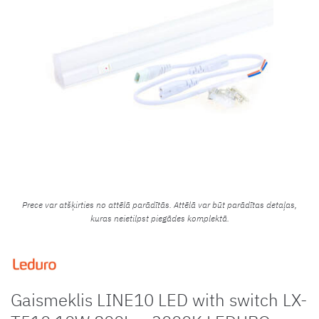
Prece var atšķirties no attēlā parādītās. Attēlā var būt parādītas detaļas,
kuras neietilpst piegādes komplektā.
Gaismeklis LINE10 LED with switch LX-