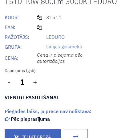
T510 10W 800Lm 3000K LEDURO
KODS:
31511
EAN:
RAŽOTĀJS:
LEDURO
Līnijas gaismekļi
GRUPA:
Cena ir pieejama pēc
CENA:
autorizācijas
Daudzums (gab)
-
+
VIENĪGI PASŪTĪŠANAI
Piegādes laiks, ja prece nav noliktavā:
Pēc pieprasījuma