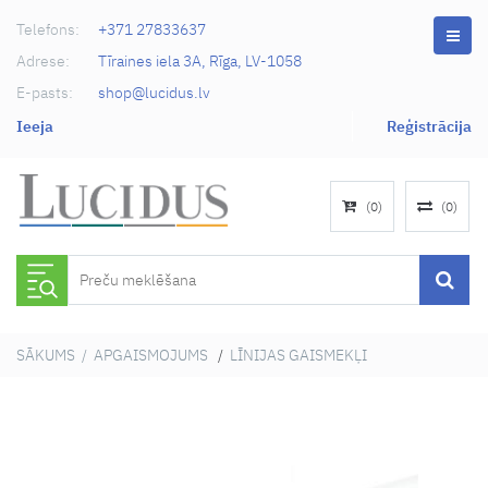
Telefons:
+371 27833637
Adrese:
Tīraines iela 3A, Rīga, LV-1058
E-pasts:
shop@lucidus.lv
Ieeja
Reģistrācija
(
0
)
(
0
)
SĀKUMS
/
APGAISMOJUMS
/
LĪNIJAS GAISMEKĻI