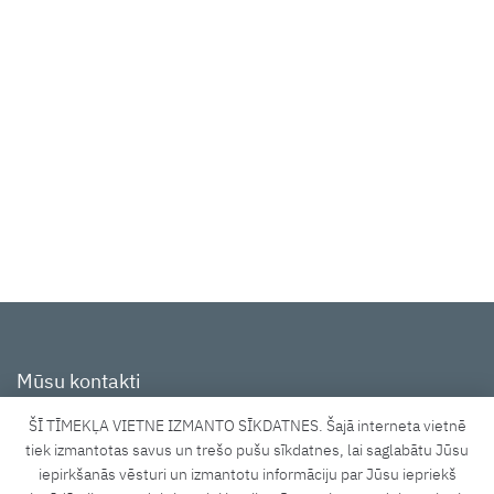
Mūsu kontakti
ŠĪ TĪMEKĻA VIETNE IZMANTO SĪKDATNES. Šajā interneta vietnē
Tīraines iela 3A, Rīga, LV-1058
tiek izmantotas savus un trešo pušu sīkdatnes, lai saglabātu Jūsu
iepirkšanās vēsturi un izmantotu informāciju par Jūsu iepriekš
shop@lucidus.lv