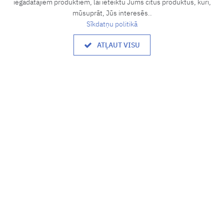
iegādātajiem produktiem, lai ieteiktu Jums citus produktus, kuri,
+371 27833637
mūsuprāt, Jūs interesēs..
Sīkdatņu politikā
Darba laiks
ATĻAUT VISU
8.00 - 17.00
P. - P.:
Brīvdiena
S., Sv.
Informācija
Par mums
Privātuma politika
Piegādes nosacījumi
Garantijas
Lietošanas noteikumi