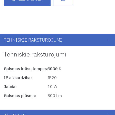
TEHNISKIE RAKSTUROJUMI
Tehniskie raksturojumi
Gaismas krāsu temperatūra:
3000 K
IP aizsardzība:
IP20
Jauda:
10 W
Gaismas plūsma:
800 Lm