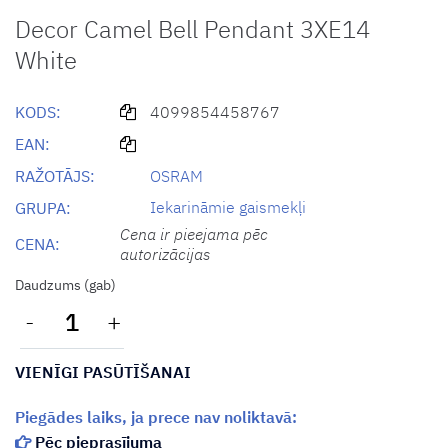
Decor Camel Bell Pendant 3XE14
White
KODS:
4099854458767
EAN:
RAŽOTĀJS:
OSRAM
Iekarināmie gaismekļi
GRUPA:
Cena ir pieejama pēc
CENA:
autorizācijas
Daudzums (gab)
-
+
VIENĪGI PASŪTĪŠANAI
Piegādes laiks, ja prece nav noliktavā:
Pēc pieprasījuma