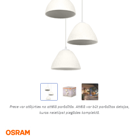
Prece var atšķirties no attēlā parādītās. Attēlā var būt parādītas detaļas,
kuras neietilpst piegādes komplektā.