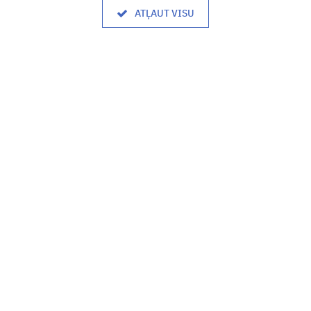
ATĻAUT VISU
8.00 - 17.00
P. - P.:
Brīvdiena
S., Sv.
Informācija
Par mums
Privātuma politika
Piegādes nosacījumi
Garantijas
Lietošanas noteikumi