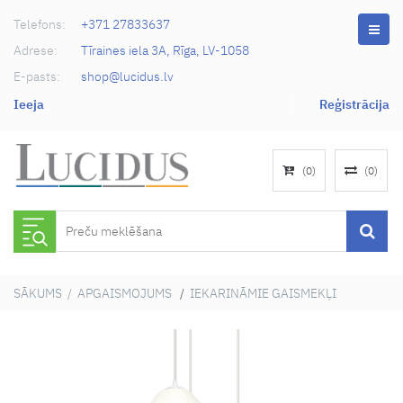
Telefons:
+371 27833637
Adrese:
Tīraines iela 3A, Rīga, LV-1058
E-pasts:
shop@lucidus.lv
Ieeja
Reģistrācija
(
0
)
(
0
)
SĀKUMS
/
APGAISMOJUMS
/
IEKARINĀMIE GAISMEKĻI