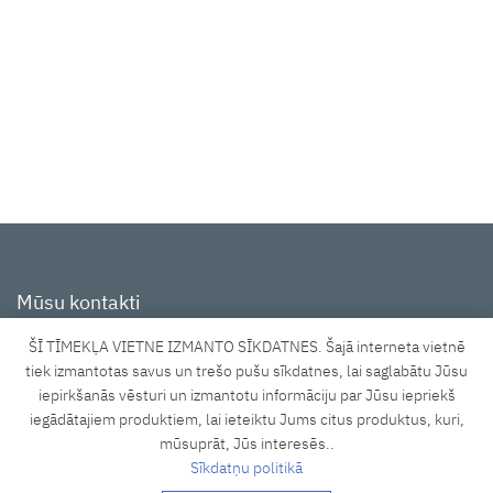
Mūsu kontakti
ŠĪ TĪMEKĻA VIETNE IZMANTO SĪKDATNES. Šajā interneta vietnē
Tīraines iela 3A, Rīga, LV-1058
tiek izmantotas savus un trešo pušu sīkdatnes, lai saglabātu Jūsu
iepirkšanās vēsturi un izmantotu informāciju par Jūsu iepriekš
shop@lucidus.lv
iegādātajiem produktiem, lai ieteiktu Jums citus produktus, kuri,
+371 27833637
mūsuprāt, Jūs interesēs..
Sīkdatņu politikā
Darba laiks