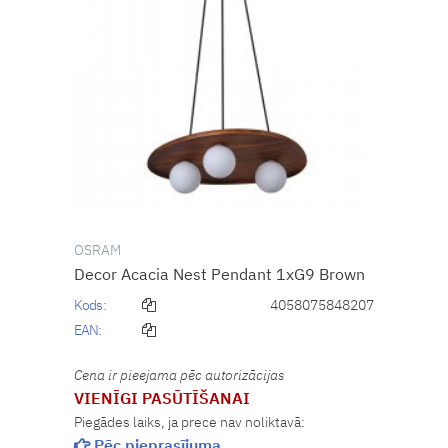
OSRAM
Decor Acacia Nest Pendant 1xG9 Brown
Kods:
4058075848207
EAN:
Cena ir pieejama pēc autorizācijas
VIENĪGI PASŪTĪŠANAI
Piegādes laiks, ja prece nav noliktavā:
Pēc pieprasījuma