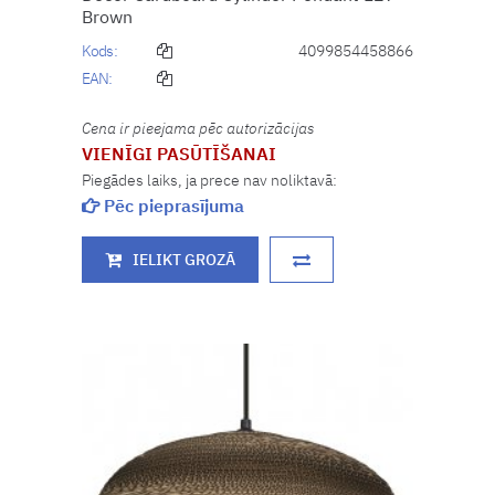
Brown
Kods:
4099854458866
EAN:
Cena ir pieejama pēc autorizācijas
VIENĪGI PASŪTĪŠANAI
Piegādes laiks, ja prece nav noliktavā:
Pēc pieprasījuma
IELIKT GROZĀ