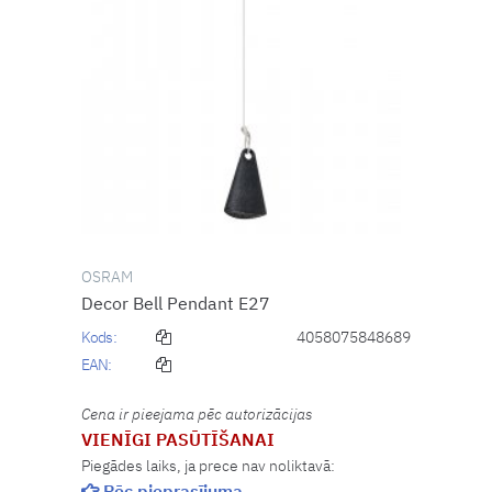
OSRAM
Decor Bell Pendant E27
Kods:
4058075848689
EAN:
Cena ir pieejama pēc autorizācijas
VIENĪGI PASŪTĪŠANAI
Piegādes laiks, ja prece nav noliktavā:
Pēc pieprasījuma