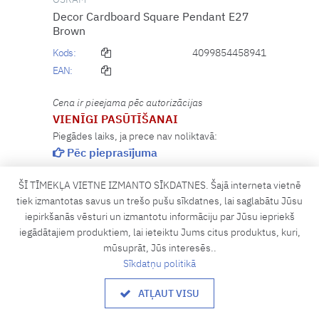
Decor Cardboard Square Pendant E27
Brown
Kods:
4099854458941
EAN:
Cena ir pieejama pēc autorizācijas
VIENĪGI PASŪTĪŠANAI
Piegādes laiks, ja prece nav noliktavā:
Pēc pieprasījuma
ŠĪ TĪMEKĻA VIETNE IZMANTO SĪKDATNES. Šajā interneta vietnē
IELIKT GROZĀ
tiek izmantotas savus un trešo pušu sīkdatnes, lai saglabātu Jūsu
iepirkšanās vēsturi un izmantotu informāciju par Jūsu iepriekš
iegādātajiem produktiem, lai ieteiktu Jums citus produktus, kuri,
mūsuprāt, Jūs interesēs..
1
2
3
8
Sīkdatņu politikā
160 preces
ATĻAUT VISU