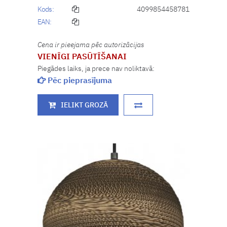
Kods:
4099854458781
EAN:
Cena ir pieejama pēc autorizācijas
VIENĪGI PASŪTĪŠANAI
Piegādes laiks, ja prece nav noliktavā:
Pēc pieprasījuma
IELIKT GROZĀ