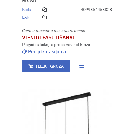
Brown
Kods:
4099854458828
EAN:
Cena ir pieejama pēc autorizācijas
VIENĪGI PASŪTĪŠANAI
Piegādes laiks, ja prece nav noliktavā:
Pēc pieprasījuma
IELIKT GROZĀ