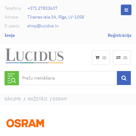
Telefons:
+371 27833637
Adrese:
Tīraines iela 3A, Rīga, LV-1058
E-pasts:
shop@lucidus.lv
Ieeja
Reģistrācija
(
0
)
(
0
)
SĀKUMS
/
RAŽOTĀJI
/
OSRAM