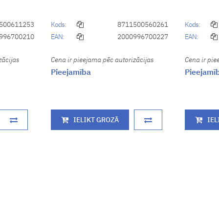
500611253
Kods:
8711500560261
Kods:
996700210
EAN:
2000996700227
EAN:
zācijas
Cena ir pieejama pēc autorizācijas
Cena ir pie
Pieejamība
Pieejamī
IELIKT GROZĀ
IEL