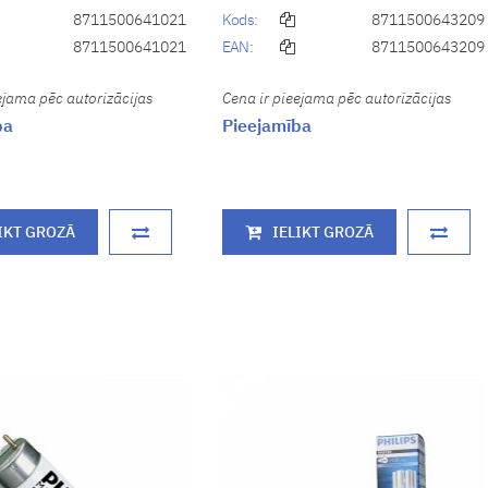
8711500641021
Kods:
8711500643209
8711500641021
EAN:
8711500643209
ejama pēc autorizācijas
Cena ir pieejama pēc autorizācijas
ba
Pieejamība
IKT GROZĀ
IELIKT GROZĀ