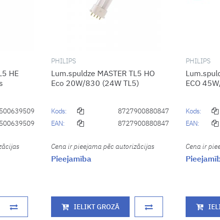
PHILIPS
PHILIPS
L5 HE
Lum.spuldze MASTER TL5 HO
Lum.spul
s
Eco 20W/830 (24W TL5)
ECO 45W
500639509
Kods:
8727900880847
Kods:
500639509
EAN:
8727900880847
EAN:
zācijas
Cena ir pieejama pēc autorizācijas
Cena ir pie
Pieejamība
Pieejamī
IELIKT GROZĀ
IEL