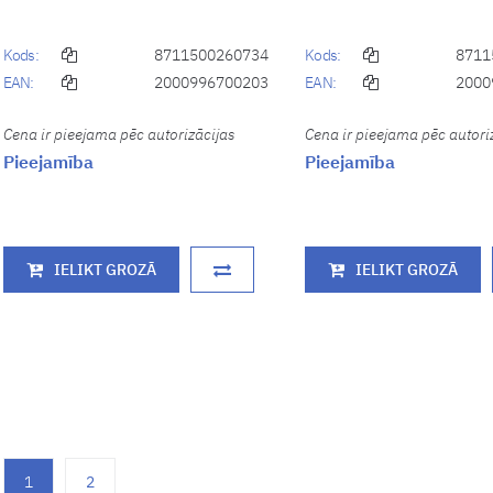
Kods:
8711500260734
Kods:
8711
EAN:
2000996700203
EAN:
2000
Cena ir pieejama pēc autorizācijas
Cena ir pieejama pēc autori
Pieejamība
Pieejamība
IELIKT GROZĀ
IELIKT GROZĀ
1
2