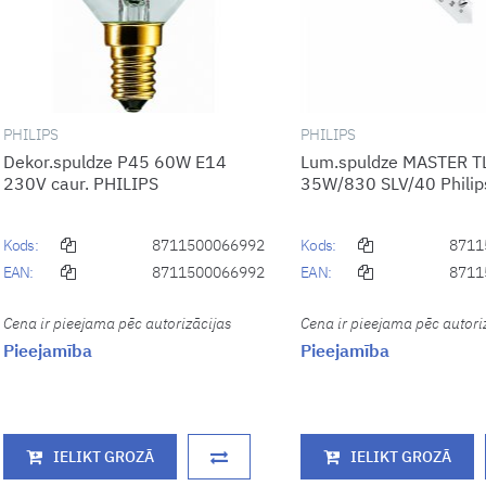
PHILIPS
PHILIPS
Dekor.spuldze P45 60W E14
Lum.spuldze MASTER T
230V caur. PHILIPS
35W/830 SLV/40 Philip
Kods:
8711500066992
Kods:
8711
EAN:
8711500066992
EAN:
8711
Cena ir pieejama pēc autorizācijas
Cena ir pieejama pēc autori
Pieejamība
Pieejamība
IELIKT GROZĀ
IELIKT GROZĀ