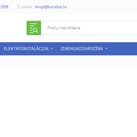
-1058
E-pasts:
shop@lucidus.lv
ELEKTROINSTALĀCIJA
ZIBENSAIZSARDZĪBA