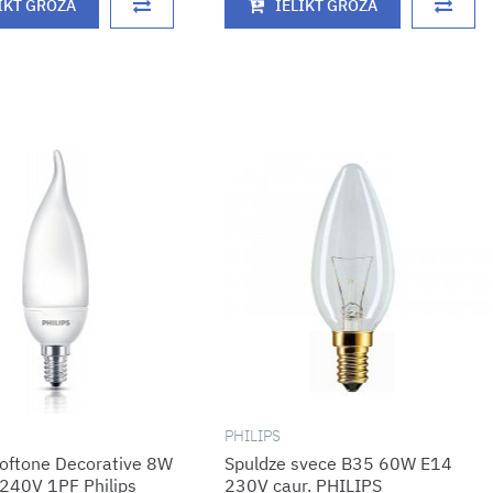
IKT GROZĀ
IELIKT GROZĀ
PHILIPS
Softone Decorative 8W
Spuldze svece B35 60W E14
240V 1PF Philips
230V caur. PHILIPS