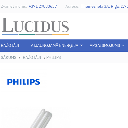
Zvaniet mums:
+371 27833637
Adrese:
Tīraines iela 3A, Rīga, LV
RAŽOTĀJI
ATJAUNOJAMĀ ENERĢIJA
APGAISMOJUMS
SĀKUMS
/
RAŽOTĀJI
/
PHILIPS