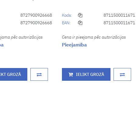
8727900926668
Kods:
8711500011671
8727900926668
EAN:
8711500011671
ejama pēc autorizācijas
Cena ir pieejama pēc autorizācijas
ba
Pieejamība
IKT GROZĀ
IELIKT GROZĀ