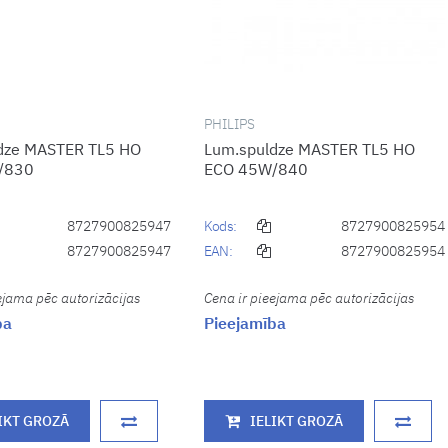
PHILIPS
dze MASTER TL5 HO
Lum.spuldze MASTER TL5 HO
/830
ECO 45W/840
8727900825947
Kods:
8727900825954
8727900825947
EAN:
8727900825954
ejama pēc autorizācijas
Cena ir pieejama pēc autorizācijas
ba
Pieejamība
IKT GROZĀ
IELIKT GROZĀ