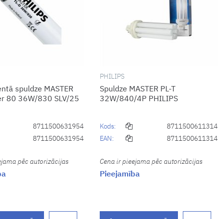
PHILIPS
entā spuldze MASTER
Spuldze MASTER PL-T
er 80 36W/830 SLV/25
32W/840/4P PHILIPS
8711500631954
Kods:
8711500611314
8711500631954
EAN:
8711500611314
ejama pēc autorizācijas
Cena ir pieejama pēc autorizācijas
ba
Pieejamība