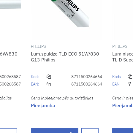
PHILIPS
PHILIPS
16W/830
Lum.spuldze TLD ECO 51W/830
Luminisc
G13 Philips
TL-D Sup
500268587
Kods:
8711500264664
Kods:
500268587
EAN:
8711500264664
EAN:
zācijas
Cena ir pieejama pēc autorizācijas
Cena ir pie
Pieejamība
Pieejamī