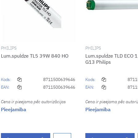
PHILIPS
PHILIPS
Lum.spuldze TL5 39W 840 HO
Lum.spuldze TLD ECO 
G13 Philips
Kods:
8711500639646
Kods:
8711
EAN:
8711500639646
EAN:
8711
Cena ir pieejama pēc autorizācijas
Cena ir pieejama pēc autori
Pieejamība
Pieejamība