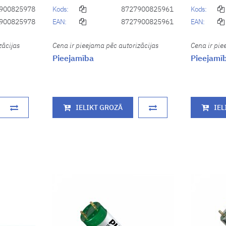
900825978
Kods:
8727900825961
Kods:
900825978
EAN:
8727900825961
EAN:
zācijas
Cena ir pieejama pēc autorizācijas
Cena ir pie
Pieejamība
Pieejamī
IELIKT GROZĀ
IEL