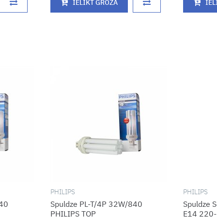
IELIKT GROZĀ
IEL
PHILIPS
PHILIPS
840
Spuldze PL-T/4P 32W/840
Spuldze 
PHILIPS TOP
E14 220-