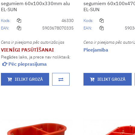
segumiem 60x100x330mm alu
segumiem 60x100x47
EL-SUN
EL-SUN
Kods:
46330
Kods:
EAN:
5903678070335
EAN:
5903
Cena ir pieejama pēc autorizācijas
Cena ir pieejama pēc autori
VIENĪGI PASŪTĪŠANAI
Pieejamība
Piegādes laiks, ja prece nav noliktavā:
Pēc pieprasījuma
IELIKT GROZĀ
IELIKT GROZĀ