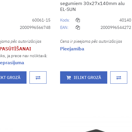
segumiem 30x27x140mm alu
EL-SUN
60061-15
Kods:
40140
2000996566748
EAN:
2000996544272
ejama pēc autorizācijas
Cena ir pieejama pēc autorizācijas
 PASŪTĪŠANAI
Pieejamība
iks, ja prece nav noliktavā:
eprasījuma
IKT GROZĀ
IELIKT GROZĀ