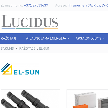
Zvaniet mums:
+371 27833637
Adrese:
Tīraines iela 3A, Rīga, LV
RAŽOTĀJI
ATJAUNOJAMĀ ENERĢIJA
APGAISMOJUMS
SĀKUMS
/
RAŽOTĀJI
/
EL-SUN