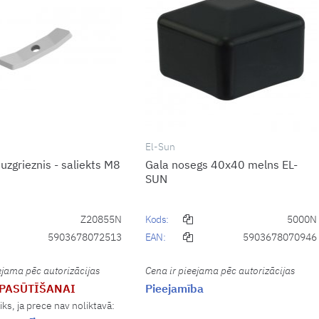
El-Sun
 uzgrieznis - saliekts M8
Gala nosegs 40x40 melns EL-
SUN
Z20855N
Kods:
5000N
5903678072513
EAN:
5903678070946
ejama pēc autorizācijas
Cena ir pieejama pēc autorizācijas
 PASŪTĪŠANAI
Pieejamība
iks, ja prece nav noliktavā: