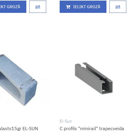
IKT GROZĀ
IELIKT GROZĀ
El-Sun
alasts15gr EL-SUN
C profils "minirail" trapecveida