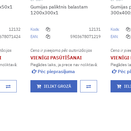
0x50x1
Gumijas paliktnis balastam
Gumijas p
1200x300x1
300x400
12132
Kods:
12131
Kods:
678071424
EAN:
5903678071219
EAN:
zācijas
Cena ir pieejama pēc autorizācijas
Cena ir pie
I
VIENĪGI PASŪTĪŠANAI
VIENĪGI
 noliktavā:
Piegādes laiks, ja prece nav noliktavā:
Piegādes la
Pēc pieprasījuma
Pēc pi
IELIKT GROZĀ
IEL