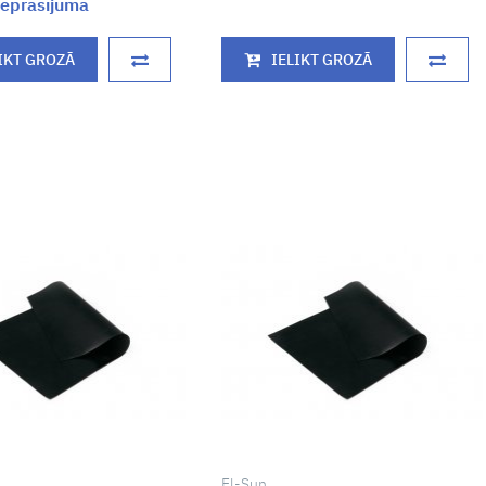
eprasījuma
IKT GROZĀ
IELIKT GROZĀ
El-Sun