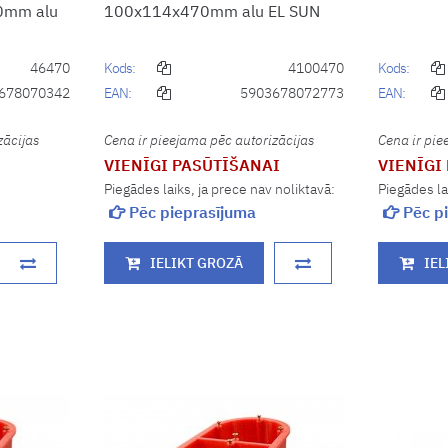
0mm alu
100x114x470mm alu EL SUN
46470
Kods:
4100470
Kods:
678070342
EAN:
5903678072773
EAN:
zācijas
Cena ir pieejama pēc autorizācijas
Cena ir pie
VIENĪGI PASŪTĪŠANAI
VIENĪGI
Piegādes laiks, ja prece nav noliktavā:
Piegādes la
Pēc pieprasījuma
Pēc pi
IELIKT GROZĀ
IEL