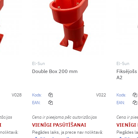
El-Sun
El-Sun
Double Box 200 mm
Fiksējošs
A2
V028
Kods:
V022
Kods:
EAN:
EAN:
zācijas
Cena ir pieejama pēc autorizācijas
Cena ir pie
I
VIENĪGI PASŪTĪŠANAI
VIENĪGI
 noliktavā:
Piegādes laiks, ja prece nav noliktavā:
Piegādes la