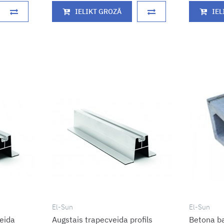
IELIKT GROZĀ
IEL
El-Sun
El-Sun
veida
Augstais trapecveida profils
Betona b