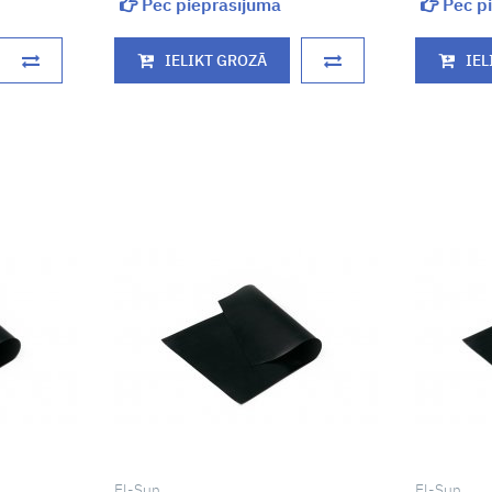
Pēc pieprasījuma
Pēc pi
IELIKT GROZĀ
IEL
El-Sun
El-Sun