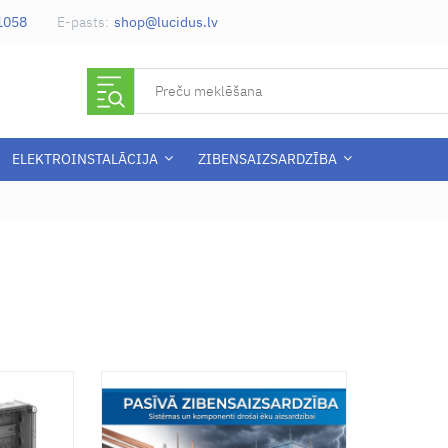
-1058
E-pasts:
shop@lucidus.lv
ELEKTROINSTALĀCIJA
ZIBENSAIZSARDZĪBA