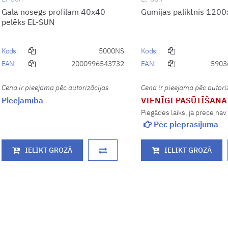
Gala nosegs profilam 40x40
Gumijas paliktnis 120
pelēks EL-SUN
Kods:
5000NS
Kods:
EAN:
2000996543732
EAN:
5903
Cena ir pieejama pēc autorizācijas
Cena ir pieejama pēc autori
Pieejamība
VIENĪGI PASŪTĪŠANA
Piegādes laiks, ja prece nav
Pēc pieprasījuma
IELIKT GROZĀ
IELIKT GROZĀ