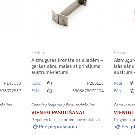
El-Sun
El-Sun
Aizmugures kronšteins sliedēm –
Aizmugure
garāss sānu malas stiprinājums,
īsās sānu
austrumi-rietumi
austrumi-
P143C33
Kods:
P208L15
Kods:
678072537
EAN:
5903678072124
EAN:
zācijas
Cena ir pieejama pēc autorizācijas
Cena ir pie
VIENĪGI PASŪTĪŠANAI
VIENĪGI
Piegādes laiks, ja prece nav noliktavā:
Piegādes la
Pēc pieprasījuma
Pēc pi