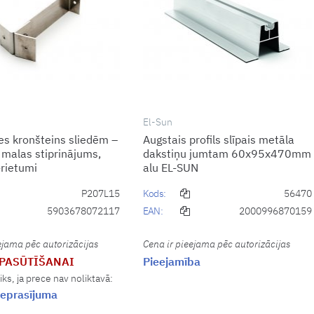
El-Sun
s kronšteins sliedēm –
Augstais profils slīpais metāla
 malas stiprinājums,
dakstiņu jumtam 60x95x470mm
rietumi
alu EL-SUN
P207L15
Kods:
56470
5903678072117
EAN:
2000996870159
ejama pēc autorizācijas
Cena ir pieejama pēc autorizācijas
 PASŪTĪŠANAI
Pieejamība
iks, ja prece nav noliktavā:
eprasījuma