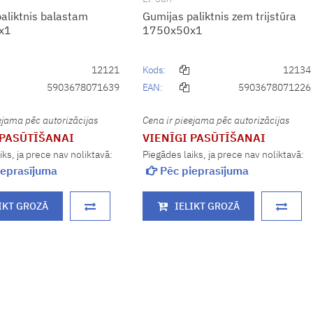
aliktnis balastam
Gumijas paliktnis zem trijstūra
x1
1750x50x1
12121
Kods:
12134
5903678071639
EAN:
5903678071226
ejama pēc autorizācijas
Cena ir pieejama pēc autorizācijas
 PASŪTĪŠANAI
VIENĪGI PASŪTĪŠANAI
iks, ja prece nav noliktavā:
Piegādes laiks, ja prece nav noliktavā:
eprasījuma
Pēc pieprasījuma
IKT GROZĀ
IELIKT GROZĀ