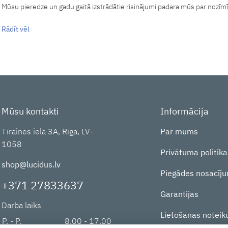
Mūsu pieredze un gadu gaitā izstrādātie risinājumi padara mūs par nozīmīg
Rādīt vēl
Aicinām iepazīties ar mūsu piedāvājumu.
Mūsu kontakti
Informācija
Tīraines iela 3A, Rīga, LV-
Par mums
1058
Privātuma politika
shop@lucidus.lv
Piegādes nosacīju
+371 27833637
Garantijas
Darba laiks
Lietošanas noteik
P. - P.
8.00 - 17.00