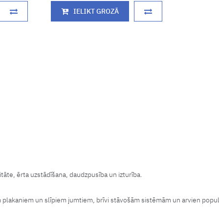
IELIKT GROZĀ
āte, ērta uzstādīšana, daudzpusība un izturība.
m plakaniem un slīpiem jumtiem, brīvi stāvošām sistēmām un arvien po