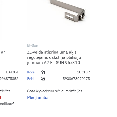
El-Sun
 ar
ZL-veida stiprinājuma āķis,
regulējams dakstiņa plākšņu
jumtiem A2 EL-SUN 96x310
L34304
Kods:
20310R
996875352
EAN:
5903678070175
zācijas
Cena ir pieejama pēc autorizācijas
I
Pieejamība
 noliktavā: