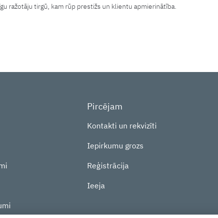
u ražotāju tirgū, kam rūp prestižs un klientu apmierinātība.
Pircējam
Kontakti un rekvizīti
Iepirkumu grozs
mi
Reģistrācija
Ieeja
umi