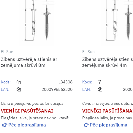
El-Sun
El-Sun
Zibens uztvērēja stienis ar
Zibens uztvērēja stienis
zemējuma skrūvi 8m
zemējuma skrūvi 4m
Kods:
L34308
Kods:
EAN:
2000996562320
EAN:
2000
Cena ir pieejama pēc autorizācijas
Cena ir pieejama pēc autori
VIENĪGI PASŪTĪŠANAI
VIENĪGI PASŪTĪŠANA
Piegādes laiks, ja prece nav noliktavā:
Piegādes laiks, ja prece nav
Pēc pieprasījuma
Pēc pieprasījuma