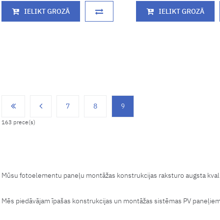
IELIKT GROZĀ
IELIKT GROZĀ
7
8
9
163 prece(s)
Mūsu fotoelementu paneļu montāžas konstrukcijas raksturo augsta kvalit
Mēs piedāvājam īpašas konstrukcijas un montāžas sistēmas PV paneļie