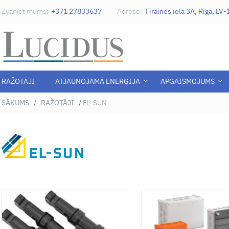
Zvaniet mums:
+371 27833637
Adrese:
Tīraines iela 3A, Rīga, LV
RAŽOTĀJI
ATJAUNOJAMĀ ENERĢIJA
APGAISMOJUMS
SĀKUMS
/
RAŽOTĀJI
/
EL-SUN