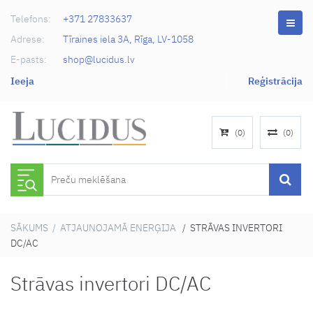
Telefons:
+371 27833637
Adrese:
Tīraines iela 3A, Rīga, LV-1058
E-pasts:
shop@lucidus.lv
Ieeja
Reģistrācija
(
0
)
(
0
)
SĀKUMS
/
ATJAUNOJAMĀ ENERĢIJA
/ STRĀVAS INVERTORI
DC/AC
Strāvas invertori DC/AC