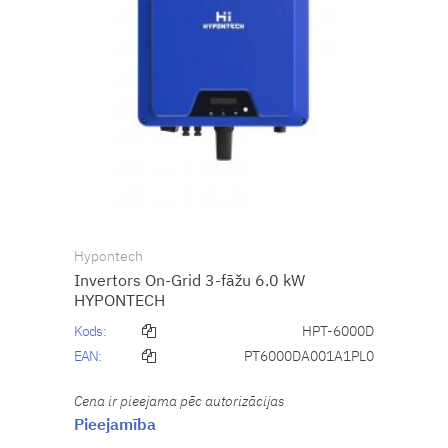
Hypontech
Invertors On-Grid 3-fāžu 6.0 kW
HYPONTECH
Kods:
HPT-6000D
EAN:
PT6000DA001A1PL0
Cena ir pieejama pēc autorizācijas
Pieejamība