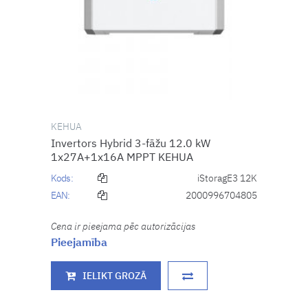
KEHUA
Invertors Hybrid 3-fāžu 12.0 kW
1x27A+1x16A MPPT KEHUA
Kods:
iStoragE3 12K
EAN:
2000996704805
Cena ir pieejama pēc autorizācijas
Pieejamība
IELIKT GROZĀ