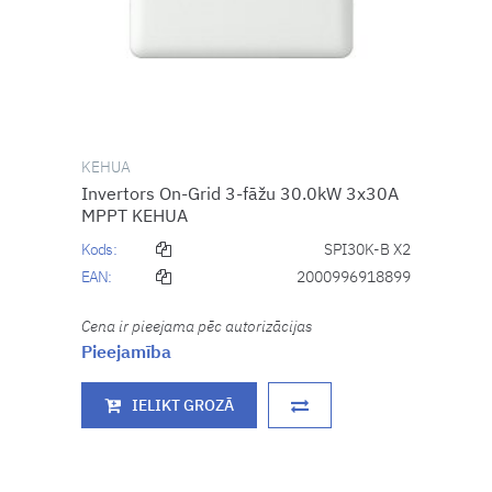
KEHUA
Invertors On-Grid 3-fāžu 30.0kW 3x30A
MPPT KEHUA
Kods:
SPI30K-B X2
EAN:
2000996918899
Cena ir pieejama pēc autorizācijas
Pieejamība
IELIKT GROZĀ