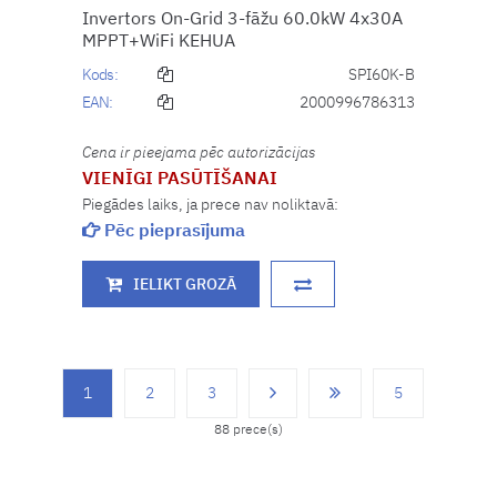
Invertors On-Grid 3-fāžu 60.0kW 4x30A
MPPT+WiFi KEHUA
Kods:
SPI60K-B
EAN:
2000996786313
Cena ir pieejama pēc autorizācijas
VIENĪGI PASŪTĪŠANAI
Piegādes laiks, ja prece nav noliktavā:
Pēc pieprasījuma
IELIKT GROZĀ
1
2
3
5
88 prece(s)