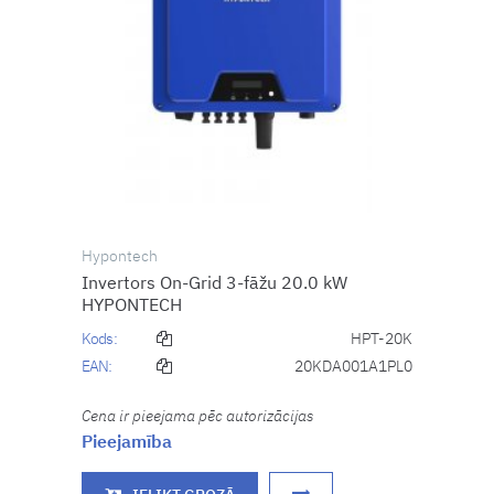
Hypontech
Invertors On-Grid 3-fāžu 20.0 kW
HYPONTECH
Kods:
HPT-20K
EAN:
20KDA001A1PL0
Cena ir pieejama pēc autorizācijas
Pieejamība