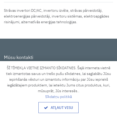
Strāvas invertori DC/AC, invertoru izvēle, strāvas pārveidotāji,
elektroenerģijas pārveidotāji, invertoru sistēmas, elektroapgādes
risinājumi, alternatīvās enerģijas tehnoloģijas.
Mūsu kontakti
ŠĪ TĪMEKĻA VIETNE IZMANTO SĪKDATNES. Šajā interneta vietnē
Tīraines iela 3A, Rīga, LV-1058
tiek izmantotas savus un trešo pušu sīkdatnes, lai saglabātu Jūsu
iepirkšanās vēsturi un izmantotu informāciju par Jūsu iepriekš
shop@lucidus.lv
iegādātajiem produktiem, lai ieteiktu Jums citus produktus, kuri,
+371 27833637
mūsuprāt, Jūs interesēs..
Sīkdatņu politikā
Darba laiks
ATĻAUT VISU
8.00 - 17.00
P. - P.: