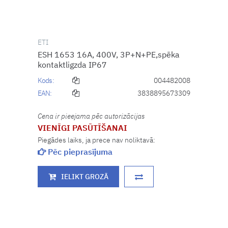
ETI
ESH 1653 16A, 400V, 3P+N+PE,spēka
kontaktligzda IP67
Kods:
004482008
EAN:
3838895673309
Cena ir pieejama pēc autorizācijas
VIENĪGI PASŪTĪŠANAI
Piegādes laiks, ja prece nav noliktavā:
Pēc pieprasījuma
IELIKT GROZĀ