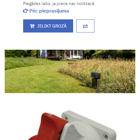
Piegādes laiks, ja prece nav noliktavā:
Pēc pieprasījuma
IELIKT GROZĀ