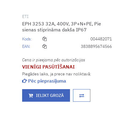
ETI
EPH 3253 32A, 400V, 3P+N+PE, Pie
sienas stiprināma dakša IP67
Kods:
004482071
EAN:
3838895674566
Cena ir pieejama pēc autorizācijas
VIENĪGI PASŪTĪŠANAI
Piegādes laiks, ja prece nav noliktavā:
Pēc pieprasījuma
IELIKT GROZĀ