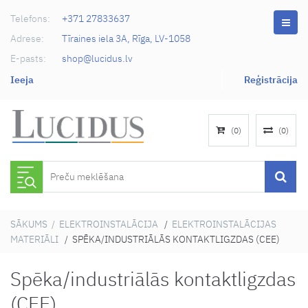
Telefons:
+371 27833637
Adrese:
Tīraines iela 3A, Rīga, LV-1058
E-pasts:
shop@lucidus.lv
Ieeja
Reģistrācija
(
0
)
(
0
)
SĀKUMS
/
ELEKTROINSTALĀCIJA
/
ELEKTROINSTALĀCIJAS
MATERIĀLI
/ SPĒKA/INDUSTRIĀLĀS KONTAKTLIGZDAS (CEE)
Spēka/industriālās kontaktligzdas
(CEE)