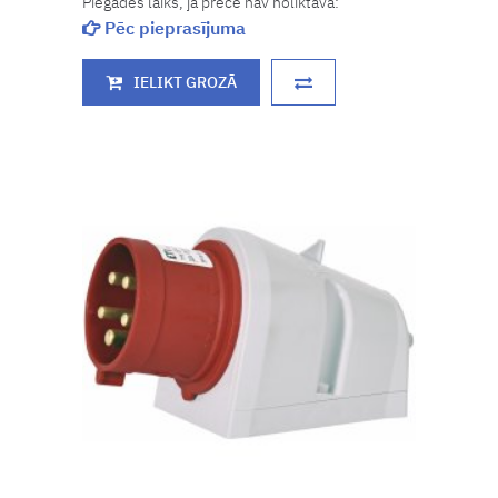
Piegādes laiks, ja prece nav noliktavā:
Pēc pieprasījuma
IELIKT GROZĀ