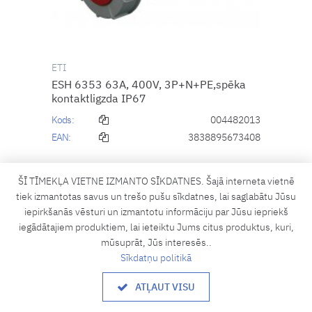
ETI
ESH 6353 63A, 400V, 3P+N+PE,spēka
kontaktligzda IP67
Kods:
004482013
EAN:
3838895673408
Cena ir pieejama pēc autorizācijas
ŠĪ TĪMEKĻA VIETNE IZMANTO SĪKDATNES. Šajā interneta vietnē
VIENĪGI PASŪTĪŠANAI
tiek izmantotas savus un trešo pušu sīkdatnes, lai saglabātu Jūsu
Piegādes laiks, ja prece nav noliktavā:
iepirkšanās vēsturi un izmantotu informāciju par Jūsu iepriekš
Pēc pieprasījuma
iegādātajiem produktiem, lai ieteiktu Jums citus produktus, kuri,
mūsuprāt, Jūs interesēs..
IELIKT GROZĀ
Sīkdatņu politikā
ATĻAUT VISU