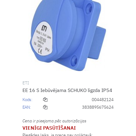
ETI
EE 16 S Iebūvējama SCHUKO ligzda IP54
Kods:
004482124
EAN:
3838895675624
Cena ir pieejama pēc autorizācijas
VIENĪGI PASŪTĪŠANAI
Piegādes laiks, ja prece nav noliktavā: