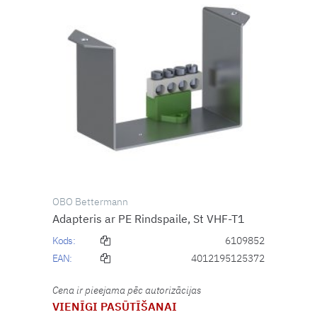
OBO Bettermann
Adapteris ar PE Rindspaile, St VHF-T1
Kods:
6109852
EAN:
4012195125372
Cena ir pieejama pēc autorizācijas
VIENĪGI PASŪTĪŠANAI