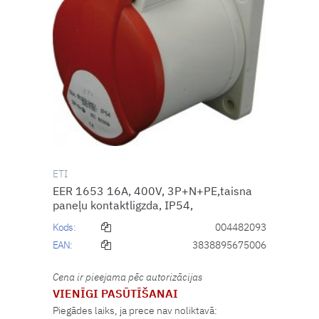
ETI
EER 1653 16A, 400V, 3P+N+PE,taisna
paneļu kontaktligzda, IP54,
Kods:
004482093
EAN:
3838895675006
Cena ir pieejama pēc autorizācijas
VIENĪGI PASŪTĪŠANAI
Piegādes laiks, ja prece nav noliktavā: