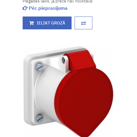
Piegādes laiks, ja prece nav noliktavā:
Pēc pieprasījuma
IELIKT GROZĀ