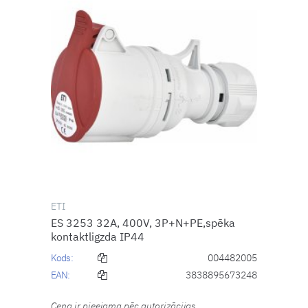
ETI
ES 3253 32A, 400V, 3P+N+PE,spēka
kontaktligzda IP44
Kods:
004482005
EAN:
3838895673248
Cena ir pieejama pēc autorizācijas