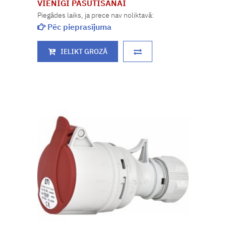
VIENĪGI PASŪTĪŠANAI
Piegādes laiks, ja prece nav noliktavā:
Pēc pieprasījuma
IELIKT GROZĀ