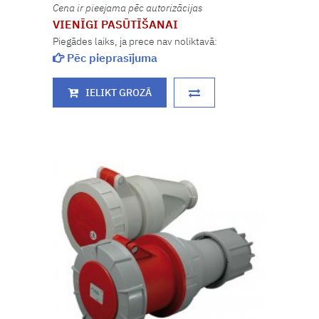
Cena ir pieejama pēc autorizācijas
VIENĪGI PASŪTĪŠANAI
Piegādes laiks, ja prece nav noliktavā:
Pēc pieprasījuma
IELIKT GROZĀ