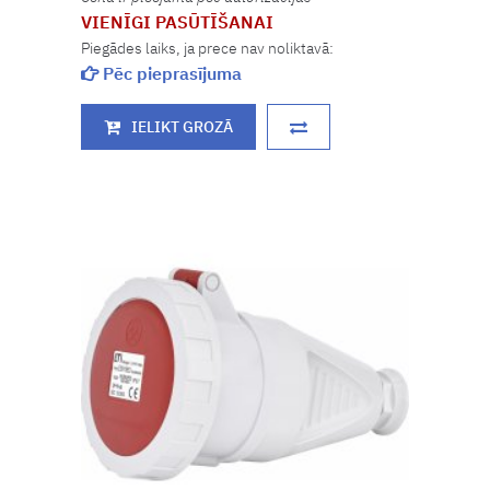
VIENĪGI PASŪTĪŠANAI
Piegādes laiks, ja prece nav noliktavā:
Pēc pieprasījuma
IELIKT GROZĀ