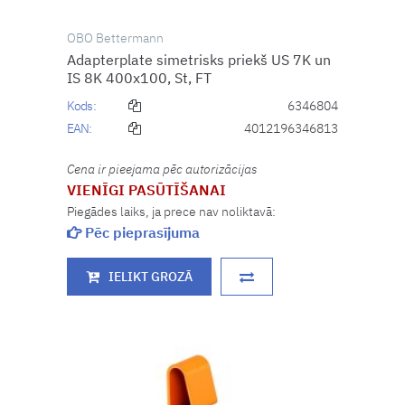
OBO Bettermann
Adapterplate simetrisks priekš US 7K un
IS 8K 400x100, St, FT
Kods:
6346804
EAN:
4012196346813
Cena ir pieejama pēc autorizācijas
VIENĪGI PASŪTĪŠANAI
Piegādes laiks, ja prece nav noliktavā:
Pēc pieprasījuma
IELIKT GROZĀ