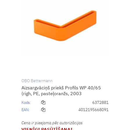
OBO Bettermann
Aizsargvāciņš priekš Profils WP 40/65
(righ, PE, pasteļoranžs, 2003
Kods:
6372881
EAN:
4012195668091
Cena ir pieejama pēc autorizācijas
VIENĪGI PASŪTĪŠANAI