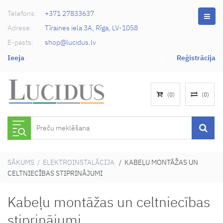
Telefons:
+371 27833637
Adrese:
Tīraines iela 3A, Rīga, LV-1058
E-pasts:
shop@lucidus.lv
Ieeja
Reģistrācija
(
0
)
(
0
)
SĀKUMS
/
ELEKTROINSTALĀCIJA
/ KABEĻU MONTĀŽAS UN
CELTNIECĪBAS STIPRINĀJUMI
Kabeļu montāžas un celtniecības
stiprinājumi