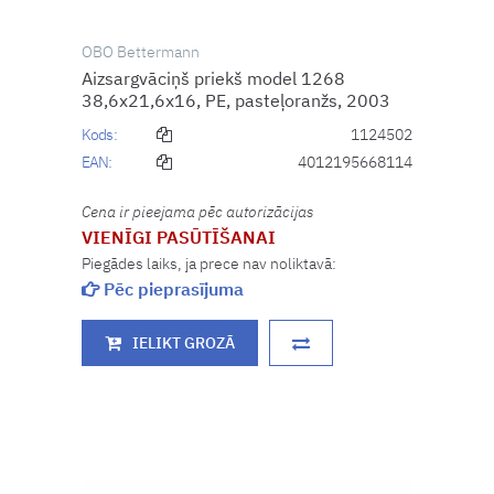
OBO Bettermann
Aizsargvāciņš priekš model 1268
38,6x21,6x16, PE, pasteļoranžs, 2003
Kods:
1124502
EAN:
4012195668114
Cena ir pieejama pēc autorizācijas
VIENĪGI PASŪTĪŠANAI
Piegādes laiks, ja prece nav noliktavā:
Pēc pieprasījuma
IELIKT GROZĀ