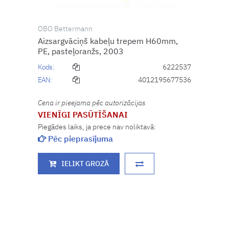
OBO Bettermann
Aizsargvāciņš kabeļu trepem H60mm,
PE, pasteļoranžs, 2003
Kods:
6222537
EAN:
4012195677536
Cena ir pieejama pēc autorizācijas
VIENĪGI PASŪTĪŠANAI
Piegādes laiks, ja prece nav noliktavā:
Pēc pieprasījuma
IELIKT GROZĀ