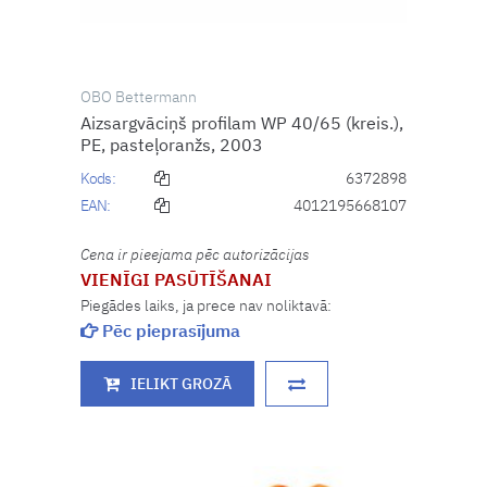
OBO Bettermann
Aizsargvāciņš profilam WP 40/65 (kreis.),
PE, pasteļoranžs, 2003
Kods:
6372898
EAN:
4012195668107
Cena ir pieejama pēc autorizācijas
VIENĪGI PASŪTĪŠANAI
Piegādes laiks, ja prece nav noliktavā:
Pēc pieprasījuma
IELIKT GROZĀ