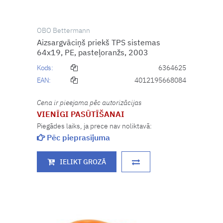
OBO Bettermann
Aizsargvāciņš priekš TPS sistemas
64x19, PE, pasteļoranžs, 2003
Kods:
6364625
EAN:
4012195668084
Cena ir pieejama pēc autorizācijas
VIENĪGI PASŪTĪŠANAI
Piegādes laiks, ja prece nav noliktavā:
Pēc pieprasījuma
IELIKT GROZĀ