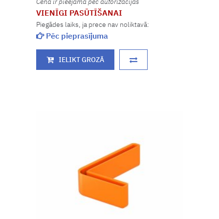
Cena ir pieejama pēc autorizācijas
VIENĪGI PASŪTĪŠANAI
Piegādes laiks, ja prece nav noliktavā:
Pēc pieprasījuma
IELIKT GROZĀ