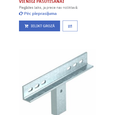
VIENĪGI PASŪTĪŠANAI
Piegādes laiks, ja prece nav noliktavā:
Pēc pieprasījuma
IELIKT GROZĀ