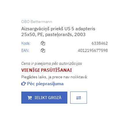
OBO Bettermann
Aizsargvāciņš priekš US 5 adapteris
25x50, PE, pasteļoranžs, 2003
Kods:
6338462
EAN:
4012195677598
Cena ir pieejama pēc autorizācijas
VIENĪGI PASŪTĪŠANAI
Piegādes laiks, ja prece nav noliktavā:
Pēc pieprasījuma
IELIKT GROZĀ