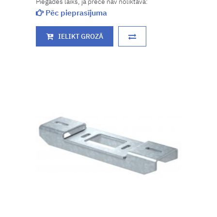
Piegādes laiks, ja prece nav noliktavā:
Pēc pieprasījuma
IELIKT GROZĀ