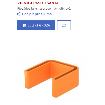
VIENĪGI PASŪTĪŠANAI
Piegādes laiks, ja prece nav noliktavā:
Pēc pieprasījuma
IELIKT GROZĀ