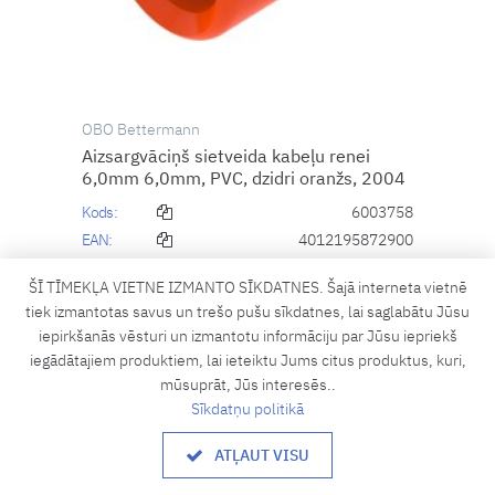
OBO Bettermann
Aizsargvāciņš sietveida kabeļu renei
6,0mm 6,0mm, PVC, dzidri oranžs, 2004
Kods:
6003758
EAN:
4012195872900
ŠĪ TĪMEKĻA VIETNE IZMANTO SĪKDATNES. Šajā interneta vietnē
Cena ir pieejama pēc autorizācijas
tiek izmantotas savus un trešo pušu sīkdatnes, lai saglabātu Jūsu
VIENĪGI PASŪTĪŠANAI
iepirkšanās vēsturi un izmantotu informāciju par Jūsu iepriekš
Piegādes laiks, ja prece nav noliktavā:
iegādātajiem produktiem, lai ieteiktu Jums citus produktus, kuri,
Pēc pieprasījuma
mūsuprāt, Jūs interesēs..
Sīkdatņu politikā
IELIKT GROZĀ
ATĻAUT VISU