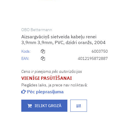
OBO Bettermann
Aizsargvāciņš sietveida kabeļu renei
3,9mm 3,9mm, PVC, dzidri oranžs, 2004
Kods:
6003750
EAN:
4012195872887
Cena ir pieejama pēc autorizācijas
VIENĪGI PASŪTĪŠANAI
Piegādes laiks, ja prece nav noliktavā:
Pēc pieprasījuma
IELIKT GROZĀ