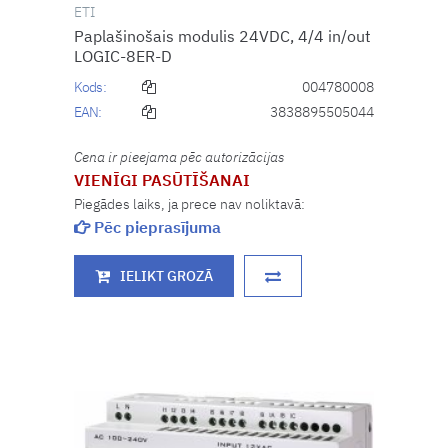
ETI
Paplašinošais modulis 24VDC, 4/4 in/out
LOGIC-8ER-D
Kods:
004780008
EAN:
3838895505044
Cena ir pieejama pēc autorizācijas
VIENĪGI PASŪTĪŠANAI
Piegādes laiks, ja prece nav noliktavā:
Pēc pieprasījuma
IELIKT GROZĀ