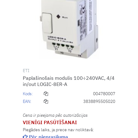
ETI
Paplašinošais modulis 100÷240VAC, 4/4
in/out LOGIC-8ER-A
Kods:
004780007
EAN:
3838895505020
Cena ir pieejama pēc autorizācijas
VIENĪGI PASŪTĪŠANAI
Piegādes laiks, ja prece nav noliktavā:
Pēc pieprasījuma