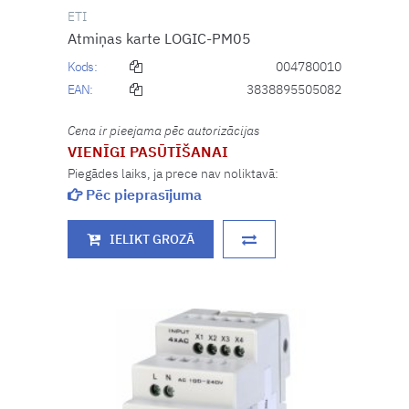
ETI
Atmiņas karte LOGIC-PM05
Kods:
004780010
EAN:
3838895505082
Cena ir pieejama pēc autorizācijas
VIENĪGI PASŪTĪŠANAI
Piegādes laiks, ja prece nav noliktavā:
Pēc pieprasījuma
IELIKT GROZĀ