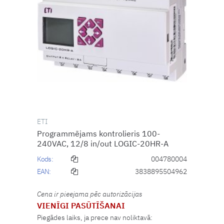
ETI
Programmējams kontrolieris 100-
240VAC, 12/8 in/out LOGIC-20HR-A
Kods:
004780004
EAN:
3838895504962
Cena ir pieejama pēc autorizācijas
VIENĪGI PASŪTĪŠANAI
Piegādes laiks, ja prece nav noliktavā: