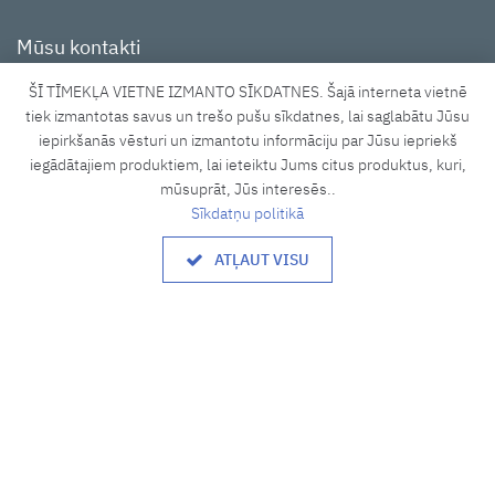
Mūsu kontakti
ŠĪ TĪMEKĻA VIETNE IZMANTO SĪKDATNES. Šajā interneta vietnē
Tīraines iela 3A, Rīga, LV-1058
tiek izmantotas savus un trešo pušu sīkdatnes, lai saglabātu Jūsu
iepirkšanās vēsturi un izmantotu informāciju par Jūsu iepriekš
shop@lucidus.lv
iegādātajiem produktiem, lai ieteiktu Jums citus produktus, kuri,
+371 27833637
mūsuprāt, Jūs interesēs..
Sīkdatņu politikā
Darba laiks
ATĻAUT VISU
8.00 - 17.00
P. - P.:
Brīvdiena
S., Sv.
Informācija
Par mums