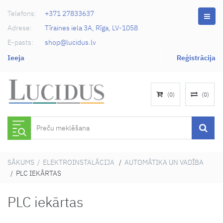
Telefons:
+371 27833637
Adrese:
Tīraines iela 3A, Rīga, LV-1058
E-pasts:
shop@lucidus.lv
Ieeja
Reģistrācija
(
0
)
(
0
)
SĀKUMS
/
ELEKTROINSTALĀCIJA
/
AUTOMĀTIKA UN VADĪBA
/ PLC IEKĀRTAS
PLC iekārtas