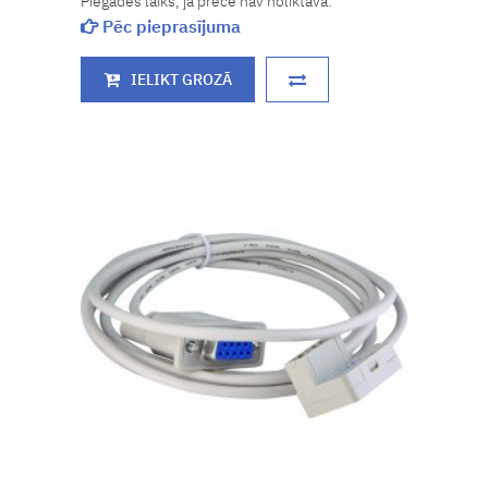
Piegādes laiks, ja prece nav noliktavā:
Pēc pieprasījuma
IELIKT GROZĀ