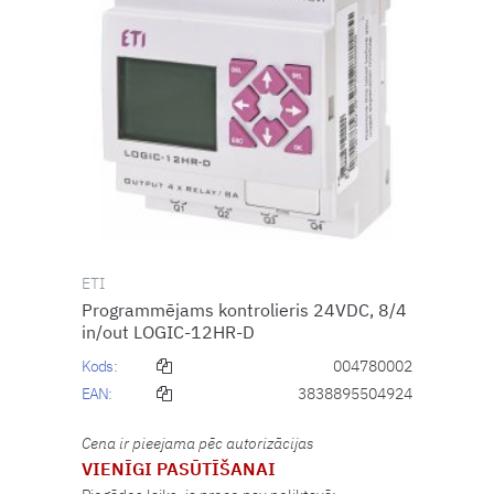
ETI
Programmējams kontrolieris 24VDC, 8/4
in/out LOGIC-12HR-D
Kods:
004780002
EAN:
3838895504924
Cena ir pieejama pēc autorizācijas
VIENĪGI PASŪTĪŠANAI