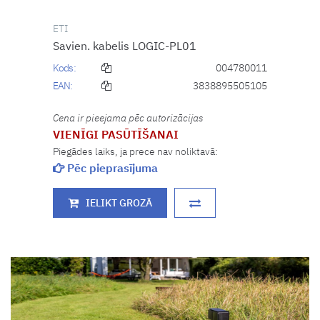
ETI
Savien. kabelis LOGIC-PL01
Kods:
004780011
EAN:
3838895505105
Cena ir pieejama pēc autorizācijas
VIENĪGI PASŪTĪŠANAI
Piegādes laiks, ja prece nav noliktavā:
Pēc pieprasījuma
IELIKT GROZĀ