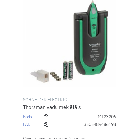
SCHNEIDER ELECTRIC
Thorsman vadu meklētājs
Kods:
IMT23206
EAN:
3606489486198
Cena ir pieejama pēc autorizācijas