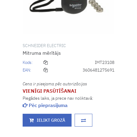
SCHNEIDER ELECTRIC
Mitruma mērītājs
Kods:
IMT23108
EAN:
3606481275691
Cena ir pieejama pēc autorizācijas
VIENĪGI PASŪTĪŠANAI
Piegādes laiks, ja prece nav noliktavā:
Pēc pieprasījuma
IELIKT GROZĀ