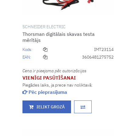
SCHNEIDER ELECTRIC
Thorsman digitālais skavas testa
mērītājs
Kods:
IMT23114
EAN:
3606481275752
Cena ir pieejama pēc autorizācijas
VIENĪGI PASŪTĪŠANAI
Piegādes laiks, ja prece nav noliktavā:
Pēc pieprasījuma
IELIKT GROZĀ