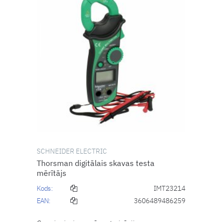
SCHNEIDER ELECTRIC
Thorsman digitālais skavas testa
mērītājs
Kods:
IMT23214
EAN:
3606489486259