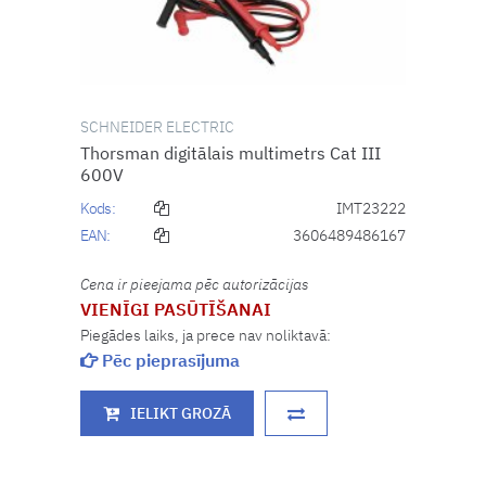
SCHNEIDER ELECTRIC
Thorsman digitālais multimetrs Cat III
600V
Kods:
IMT23222
EAN:
3606489486167
Cena ir pieejama pēc autorizācijas
VIENĪGI PASŪTĪŠANAI
Piegādes laiks, ja prece nav noliktavā:
Pēc pieprasījuma
IELIKT GROZĀ