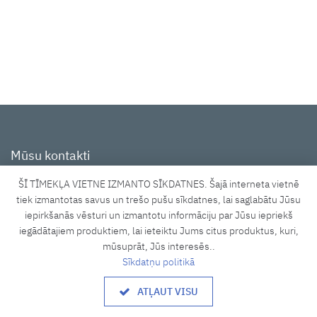
Mūsu kontakti
ŠĪ TĪMEKĻA VIETNE IZMANTO SĪKDATNES. Šajā interneta vietnē
Tīraines iela 3A, Rīga, LV-1058
tiek izmantotas savus un trešo pušu sīkdatnes, lai saglabātu Jūsu
iepirkšanās vēsturi un izmantotu informāciju par Jūsu iepriekš
shop@lucidus.lv
iegādātajiem produktiem, lai ieteiktu Jums citus produktus, kuri,
+371 27833637
mūsuprāt, Jūs interesēs..
Sīkdatņu politikā
Darba laiks
ATĻAUT VISU
8.00 - 17.00
P. - P.: