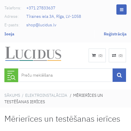
Telefons:
+371 27833637
Adrese:
Tīraines iela 3A, Rīga, LV-1058
E-pasts:
shop@lucidus.lv
Ieeja
Reģistrācija
(
0
)
(
0
)
SĀKUMS
/
ELEKTROINSTALĀCIJA
/ MĒRIERĪCES UN
TESTĒŠANAS IERĪCES
Mērierīces un testēšanas ierīces