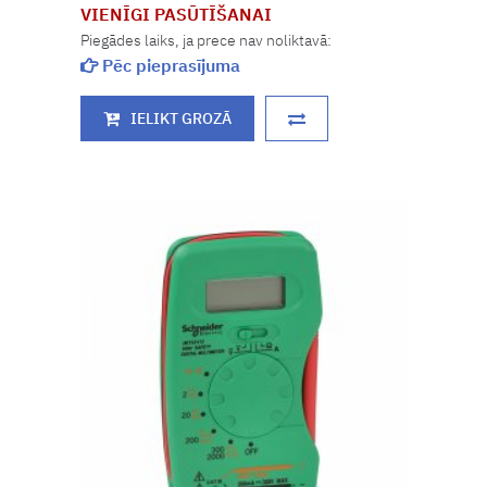
VIENĪGI PASŪTĪŠANAI
Piegādes laiks, ja prece nav noliktavā:
Pēc pieprasījuma
IELIKT GROZĀ