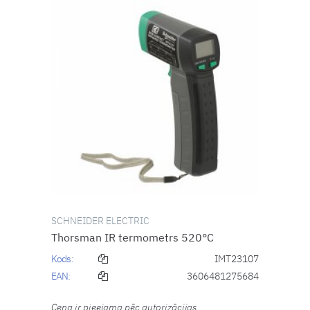
SCHNEIDER ELECTRIC
Thorsman IR termometrs 520°C
Kods:
IMT23107
EAN:
3606481275684
Cena ir pieejama pēc autorizācijas