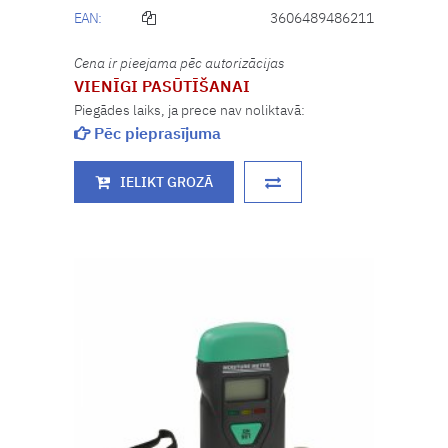
EAN:
3606489486211
Cena ir pieejama pēc autorizācijas
VIENĪGI PASŪTĪŠANAI
Piegādes laiks, ja prece nav noliktavā:
Pēc pieprasījuma
IELIKT GROZĀ