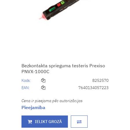
Bezkontakta sprieguma testeris Prexiso
PNVX-1000C
Kods:
8252570
EAN:
7640134057223
Cena ir pieejama pēc autorizācijas
Pieejamība
IELIKT GROZĀ