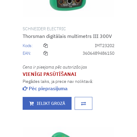
SCHNEIDER ELECTRIC
Thorsman digitālais multimetrs III 300V
Kods:
IMT23202
EAN:
3606489486150
Cena ir pieejama pēc autorizācijas
VIENĪGI PASŪTĪŠANAI
Piegādes laiks, ja prece nav noliktavā:
Pēc pieprasījuma
IELIKT GROZĀ