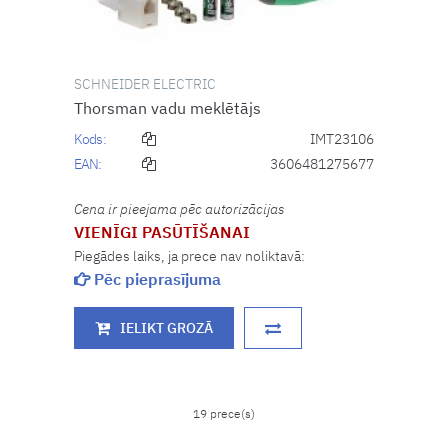
SCHNEIDER ELECTRIC
Thorsman vadu meklētājs
Kods:
IMT23106
EAN:
3606481275677
Cena ir pieejama pēc autorizācijas
VIENĪGI PASŪTĪŠANAI
Piegādes laiks, ja prece nav noliktavā:
Pēc pieprasījuma
IELIKT GROZĀ
19 prece(s)