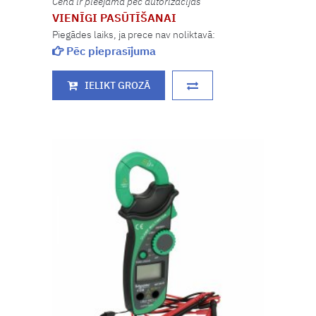
Cena ir pieejama pēc autorizācijas
VIENĪGI PASŪTĪŠANAI
Piegādes laiks, ja prece nav noliktavā:
Pēc pieprasījuma
IELIKT GROZĀ