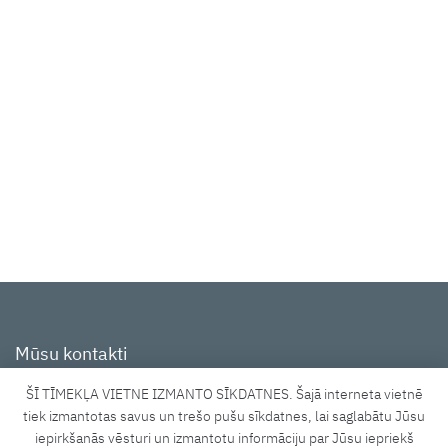
Mūsu kontakti
ŠĪ TĪMEKĻA VIETNE IZMANTO SĪKDATNES. Šajā interneta vietnē
Tīraines iela 3A, Rīga, LV-1058
tiek izmantotas savus un trešo pušu sīkdatnes, lai saglabātu Jūsu
iepirkšanās vēsturi un izmantotu informāciju par Jūsu iepriekš
shop@lucidus.lv