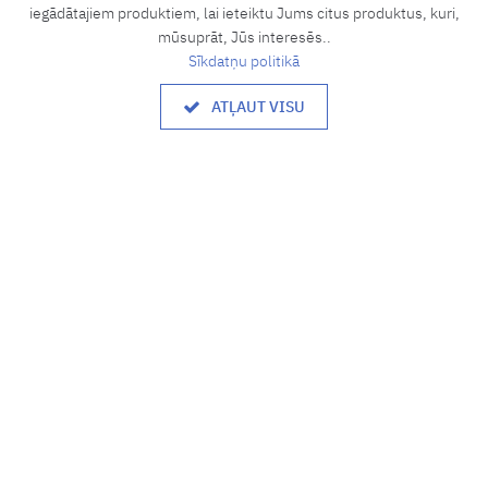
iegādātajiem produktiem, lai ieteiktu Jums citus produktus, kuri,
+371 27833637
mūsuprāt, Jūs interesēs..
Sīkdatņu politikā
Darba laiks
ATĻAUT VISU
8.00 - 17.00
P. - P.:
Brīvdiena
S., Sv.
Informācija
Par mums
Privātuma politika
Piegādes nosacījumi
Garantijas