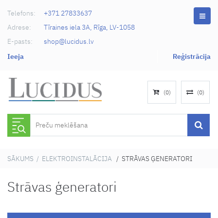
Telefons:
+371 27833637
Adrese:
Tīraines iela 3A, Rīga, LV-1058
E-pasts:
shop@lucidus.lv
Ieeja
Reģistrācija
(
0
)
(
0
)
SĀKUMS
/
ELEKTROINSTALĀCIJA
/ STRĀVAS ĢENERATORI
Strāvas ģeneratori