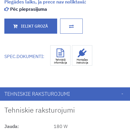
Piegādes laiks, ja prece nav noliktavā:
Pēc pieprasījuma
SPEC.DOKUMENTI:
Tehniskā
Montažas
informācija
instrukcija
TEHNISKIE RAKSTUROJUMI
Tehniskie raksturojumi
Jauda:
180 W