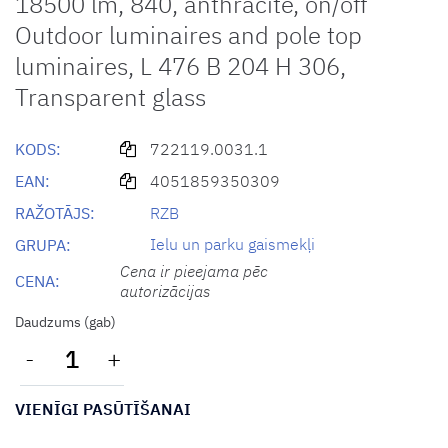
18500 lm, 840, anthracite, on/off
Outdoor luminaires and pole top
luminaires, L 476 B 204 H 306,
Transparent glass
KODS:
722119.0031.1
EAN:
4051859350309
RAŽOTĀJS:
RZB
Ielu un parku gaismekļi
GRUPA:
Cena ir pieejama pēc
CENA:
autorizācijas
Daudzums (gab)
-
+
VIENĪGI PASŪTĪŠANAI