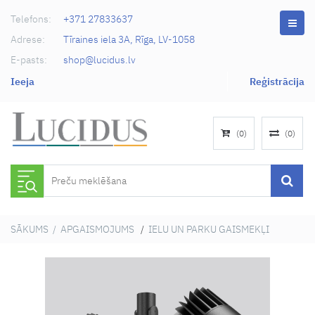
Telefons:
+371 27833637
Adrese:
Tīraines iela 3A, Rīga, LV-1058
E-pasts:
shop@lucidus.lv
Ieeja
Reģistrācija
(
0
)
(
0
)
SĀKUMS
/
APGAISMOJUMS
/
IELU UN PARKU GAISMEKĻI