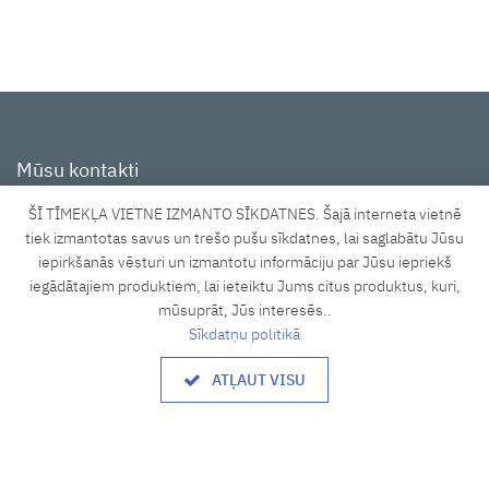
Mūsu kontakti
ŠĪ TĪMEKĻA VIETNE IZMANTO SĪKDATNES. Šajā interneta vietnē
Tīraines iela 3A, Rīga, LV-1058
tiek izmantotas savus un trešo pušu sīkdatnes, lai saglabātu Jūsu
iepirkšanās vēsturi un izmantotu informāciju par Jūsu iepriekš
shop@lucidus.lv
iegādātajiem produktiem, lai ieteiktu Jums citus produktus, kuri,
+371 27833637
mūsuprāt, Jūs interesēs..
Sīkdatņu politikā
Darba laiks
ATĻAUT VISU
8.00 - 17.00
P. - P.:
Brīvdiena
S., Sv.