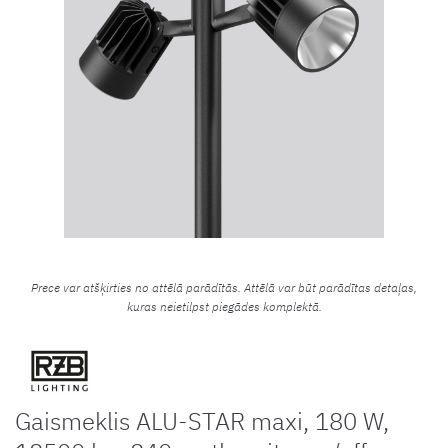
Prece var atšķirties no attēlā parādītās. Attēlā var būt parādītas detaļas,
kuras neietilpst piegādes komplektā.
Gaismeklis ALU-STAR maxi, 180 W,