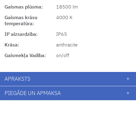
Gaismas plūsma:
18500 lm
Gaismas krāsu
4000 K
temperatūra:
IP aizsardzība:
IP65
Krāsa:
anthracite
Gaismekļa Vadība:
on/off
APRAKSTS
PIEGĀDE UN APMAKSA